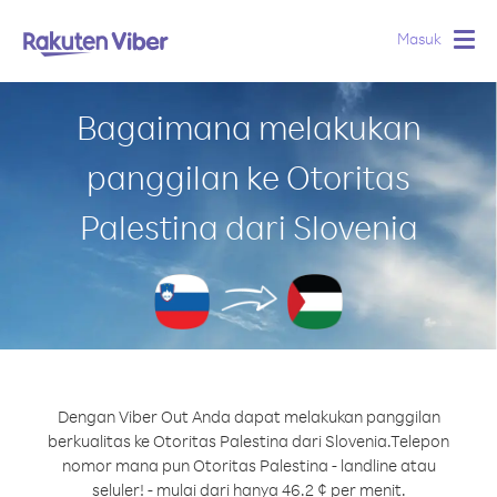
Masuk
Togg
navig
Bagaimana melakukan
panggilan ke Otoritas
Palestina dari Slovenia
Dengan Viber Out Anda dapat melakukan panggilan
berkualitas ke Otoritas Palestina dari Slovenia.
Telepon
nomor mana pun Otoritas Palestina - landline atau
seluler! - mulai dari hanya 46.2 ¢ per menit.