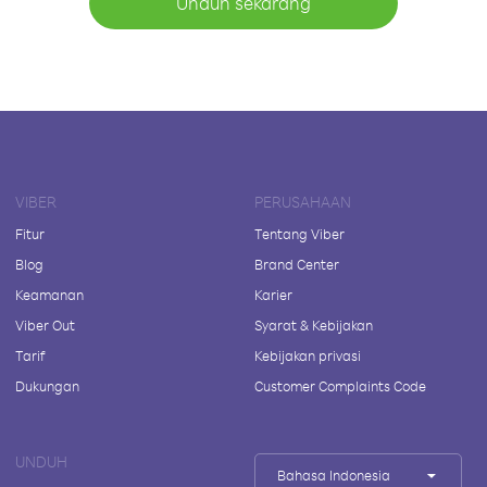
Unduh sekarang
VIBER
PERUSAHAAN
Fitur
Tentang Viber
Blog
Brand Center
Keamanan
Karier
Viber Out
Syarat & Kebijakan
Tarif
Kebijakan privasi
Dukungan
Customer Complaints Code
UNDUH
Bahasa Indonesia