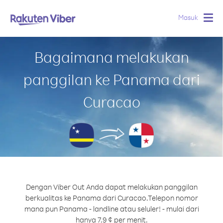
Masuk
Togg
navig
Bagaimana melakukan
panggilan ke Panama dari
Curacao
Dengan Viber Out Anda dapat melakukan panggilan
berkualitas ke Panama dari Curacao.
Telepon nomor
mana pun Panama - landline atau seluler! - mulai dari
hanya 7.9 ¢ per menit.