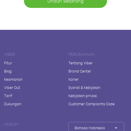
Unduh sekarang
VIBER
PERUSAHAAN
Fitur
Tentang Viber
Blog
Brand Center
Keamanan
Karier
Viber Out
Syarat & Kebijakan
Tarif
Kebijakan privasi
Dukungan
Customer Complaints Code
UNDUH
Bahasa Indonesia