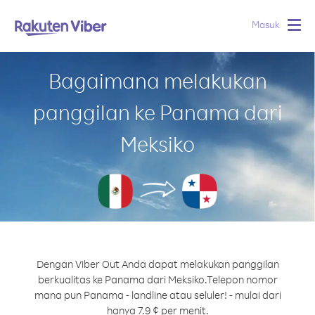
Masuk
Togg
navig
Bagaimana melakukan
panggilan ke Panama dari
Meksiko
Dengan Viber Out Anda dapat melakukan panggilan
berkualitas ke Panama dari Meksiko.
Telepon nomor
mana pun Panama - landline atau seluler! - mulai dari
hanya 7.9 ¢ per menit.