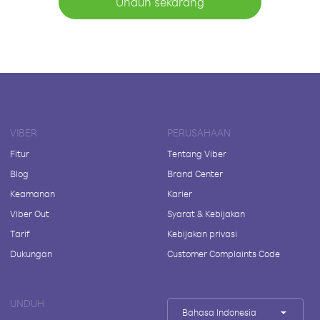
Unduh sekarang
VIBER
PERUSAHAAN
Fitur
Tentang Viber
Blog
Brand Center
Keamanan
Karier
Viber Out
Syarat & Kebijakan
Tarif
Kebijakan privasi
Dukungan
Customer Complaints Code
UNDUH
Bahasa Indonesia