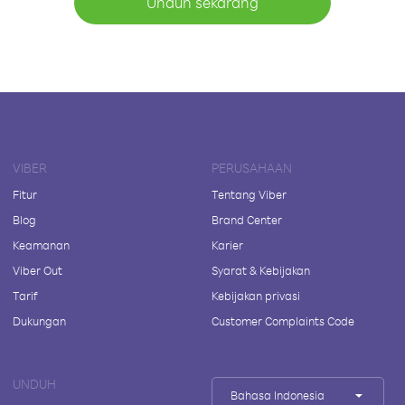
Unduh sekarang
VIBER
PERUSAHAAN
Fitur
Tentang Viber
Blog
Brand Center
Keamanan
Karier
Viber Out
Syarat & Kebijakan
Tarif
Kebijakan privasi
Dukungan
Customer Complaints Code
UNDUH
Bahasa Indonesia