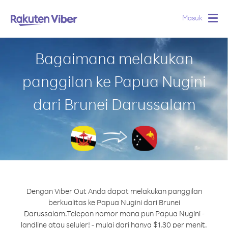
Masuk
Togg
navig
Bagaimana melakukan
panggilan ke Papua Nugini
dari Brunei Darussalam
Dengan Viber Out Anda dapat melakukan panggilan
berkualitas ke Papua Nugini dari Brunei
Darussalam.
Telepon nomor mana pun Papua Nugini -
landline atau seluler! - mulai dari hanya $1.30 per menit.