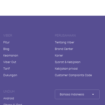
VIBER
PERUSAHAAN
Fitur
Tentang Viber
Blog
Brand Center
Keamanan
Karier
Viber Out
Syarat & Kebijakan
Tarif
Kebijakan privasi
Dukungan
Customer Complaints Code
UNDUH
Bahasa Indonesia
Android
iPhone & iPad