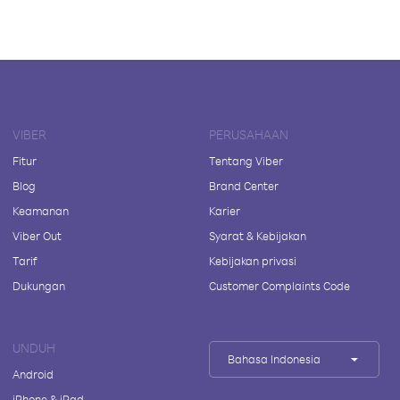
VIBER
PERUSAHAAN
Fitur
Tentang Viber
Blog
Brand Center
Keamanan
Karier
Viber Out
Syarat & Kebijakan
Tarif
Kebijakan privasi
Dukungan
Customer Complaints Code
UNDUH
Bahasa Indonesia
Android
iPhone & iPad