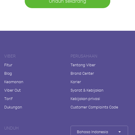
Unduh sekarang
VIBER
PERUSAHAAN
Fitur
Tentang Viber
Blog
Brand Center
Keamanan
Karier
Viber Out
Syarat & Kebijakan
Tarif
Kebijakan privasi
Dukungan
Customer Complaints Code
UNDUH
Bahasa Indonesia