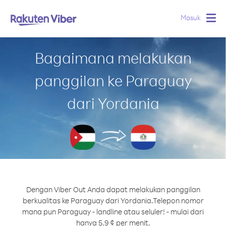
Masuk
Togg
navig
Bagaimana melakukan
panggilan ke Paraguay
dari Yordania
Dengan Viber Out Anda dapat melakukan panggilan
berkualitas ke Paraguay dari Yordania.
Telepon nomor
mana pun Paraguay - landline atau seluler! - mulai dari
hanya 5.9 ¢ per menit.