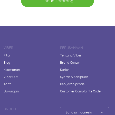
Unduh sekarang
VIBER
PERUSAHAAN
Fitur
Tentang Viber
Blog
Brand Center
Keamanan
Karier
Viber Out
Syarat & Kebijakan
Tarif
Kebijakan privasi
Dukungan
Customer Complaints Code
UNDUH
Bahasa Indonesia