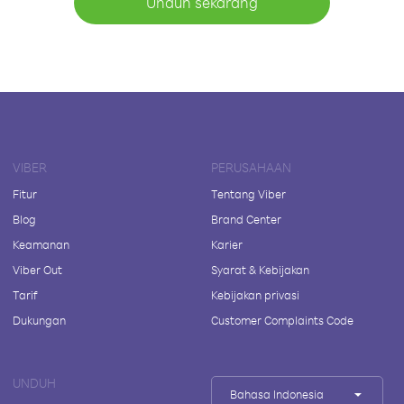
Unduh sekarang
VIBER
PERUSAHAAN
Fitur
Tentang Viber
Blog
Brand Center
Keamanan
Karier
Viber Out
Syarat & Kebijakan
Tarif
Kebijakan privasi
Dukungan
Customer Complaints Code
UNDUH
Bahasa Indonesia