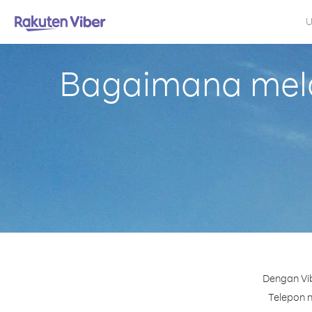
U
Bagaimana mela
Dengan Vib
Telepon n