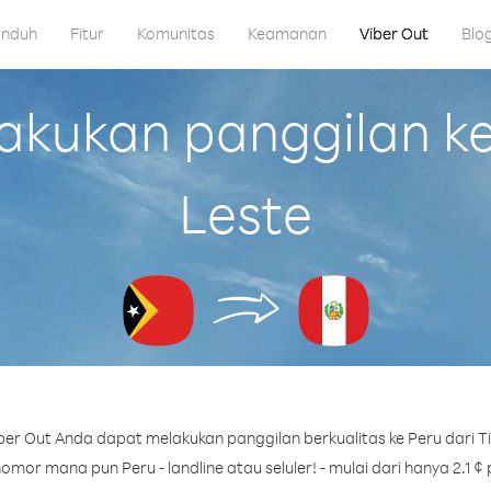
nduh
Fitur
Komunitas
Keamanan
Viber Out
Blo
kukan panggilan ke 
Leste
er Out Anda dapat melakukan panggilan berkualitas ke Peru dari T
omor mana pun Peru - landline atau seluler! - mulai dari hanya 2.1 ¢ 