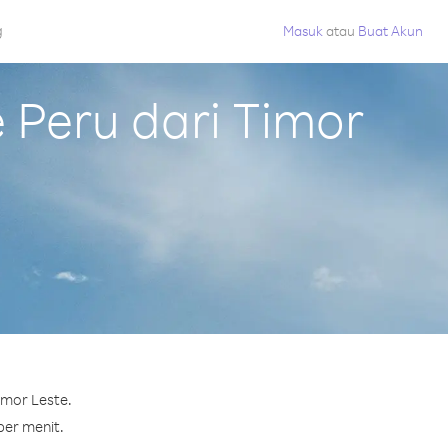
g
Masuk
atau
Buat Akun
Peru dari Timor
imor Leste.
per menit.