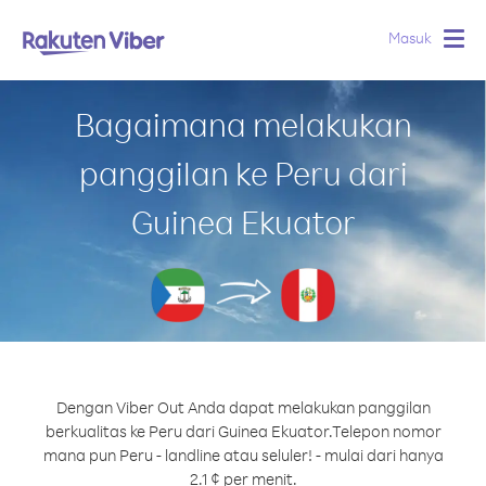
Masuk
Togg
navig
Bagaimana melakukan
panggilan ke Peru dari
Guinea Ekuator
Dengan Viber Out Anda dapat melakukan panggilan
berkualitas ke Peru dari Guinea Ekuator.
Telepon nomor
mana pun Peru - landline atau seluler! - mulai dari hanya
2.1 ¢ per menit.