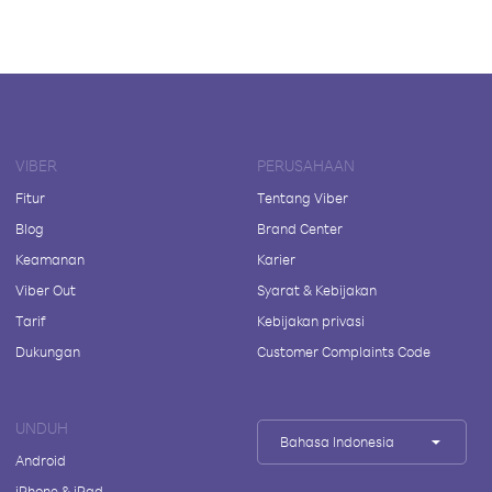
VIBER
PERUSAHAAN
Fitur
Tentang Viber
Blog
Brand Center
Keamanan
Karier
Viber Out
Syarat & Kebijakan
Tarif
Kebijakan privasi
Dukungan
Customer Complaints Code
UNDUH
Bahasa Indonesia
Android
iPhone & iPad