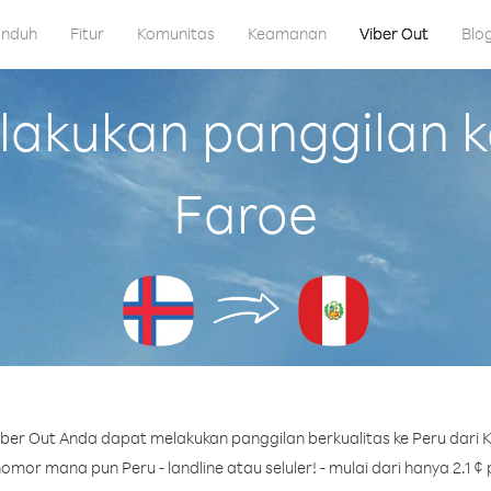
nduh
Fitur
Komunitas
Keamanan
Viber Out
Blo
kukan panggilan ke
Faroe
ber Out Anda dapat melakukan panggilan berkualitas ke Peru dari K
omor mana pun Peru - landline atau seluler! - mulai dari hanya 2.1 ¢ 