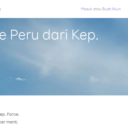
g
Masuk
atau
Buat Akun
 Peru dari Kep.
ep. Faroe.
per menit.