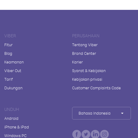
VIBER
PERUSAHAAN
Fitur
Tentang Viber
Blog
Brand Center
Keamanan
Karier
Viber Out
Syarat & Kebijakan
Tarif
Kebijakan privasi
Dukungan
Customer Complaints Code
UNDUH
Bahasa Indonesia
Android
iPhone & iPad
Windows PC