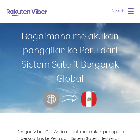
Masuk
Togg
navig
Bagaimana melakukan
panggilan ke Peru dari
Sistem Satelit Bergerak
Global
Dengan Viber Out Anda dapat melakukan panggilan
berkualitas ke Peru dari Sistem Satelit Bergerak