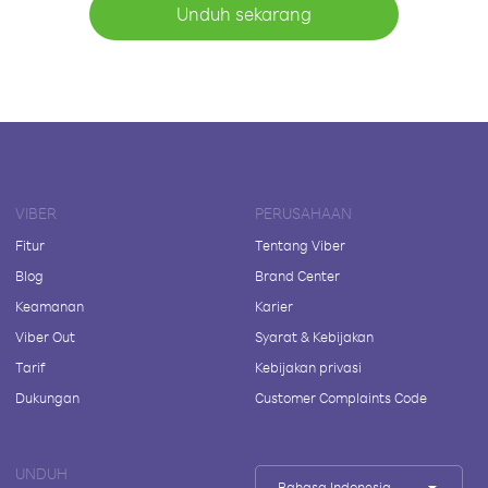
Unduh sekarang
VIBER
PERUSAHAAN
Fitur
Tentang Viber
Blog
Brand Center
Keamanan
Karier
Viber Out
Syarat & Kebijakan
Tarif
Kebijakan privasi
Dukungan
Customer Complaints Code
UNDUH
Bahasa Indonesia