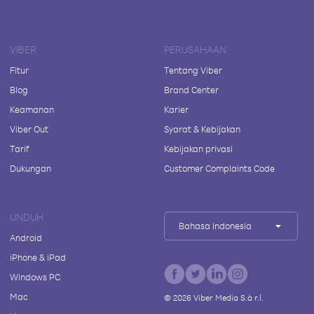
VIBER
PERUSAHAAN
Fitur
Tentang Viber
Blog
Brand Center
Keamanan
Karier
Viber Out
Syarat & Kebijakan
Tarif
Kebijakan privasi
Dukungan
Customer Complaints Code
UNDUH
Bahasa Indonesia
Android
iPhone & iPad
Windows PC
Mac
©
2026
Viber Media S.à r.l.