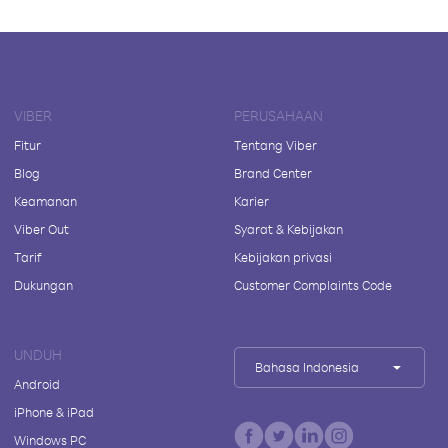
VIBER
PERUSAHAAN
Fitur
Tentang Viber
Blog
Brand Center
Keamanan
Karier
Viber Out
Syarat & Kebijakan
Tarif
Kebijakan privasi
Dukungan
Customer Complaints Code
UNDUH
Bahasa Indonesia
Android
iPhone & iPad
Windows PC