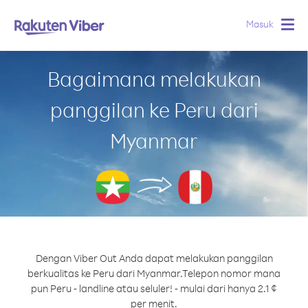
Masuk
Togg
navig
Bagaimana melakukan
panggilan ke Peru dari
Myanmar
Dengan Viber Out Anda dapat melakukan panggilan
berkualitas ke Peru dari Myanmar.
Telepon nomor mana
pun Peru - landline atau seluler! - mulai dari hanya 2.1 ¢
per menit.