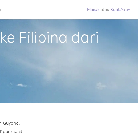
g
Masuk
atau
Buat Akun
 Filipina dari
ri Guyana.
¢ per menit.