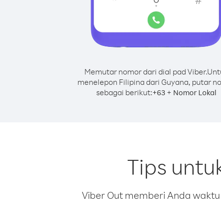
Memutar nomor dari dial pad Viber.
Unt
menelepon Filipina dari Guyana, putar n
sebagai berikut:
+
+
63
Nomor Lokal
Tips untu
Viber Out memberi Anda waktu m