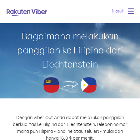
Masuk
Togg
navig
Bagaimana melakukan
panggilan ke Filipina dari
Liechtenstein
Dengan Viber Out Anda dapat melakukan panggilan
berkualitas ke Filipina dari Liechtenstein.
Telepon nomor
mana pun Filipina - landline atau seluler! - mulai dari
hanya 16.0 ¢ per menit.