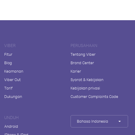
VIBER
PERUSAHAAN
Fitur
Tentang Viber
Blog
Brand Center
Keamanan
Karier
Viber Out
Syarat & Kebijakan
Tarif
Kebijakan privasi
Dukungan
Customer Complaints Code
UNDUH
Bahasa Indonesia
Android
iPhone & iPad