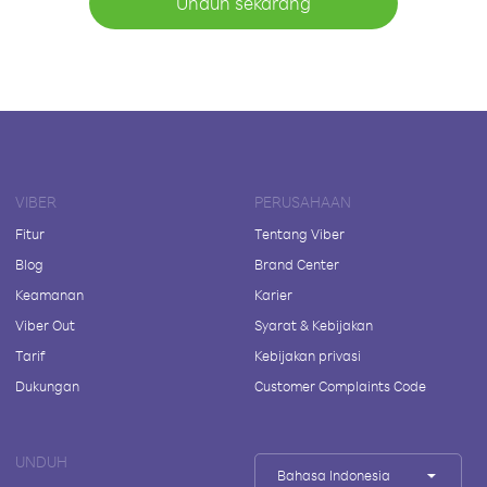
Unduh sekarang
VIBER
PERUSAHAAN
Fitur
Tentang Viber
Blog
Brand Center
Keamanan
Karier
Viber Out
Syarat & Kebijakan
Tarif
Kebijakan privasi
Dukungan
Customer Complaints Code
UNDUH
Bahasa Indonesia