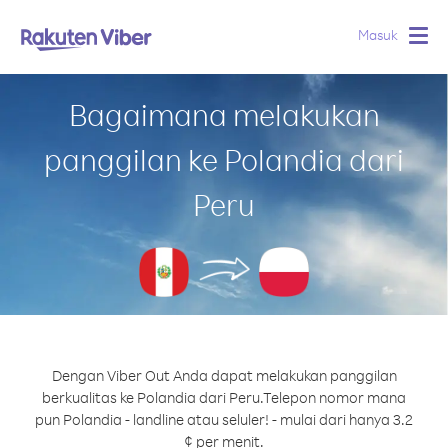
Masuk
Togg
navig
Bagaimana melakukan
panggilan ke Polandia dari
Peru
Dengan Viber Out Anda dapat melakukan panggilan
berkualitas ke Polandia dari Peru.
Telepon nomor mana
pun Polandia - landline atau seluler! - mulai dari hanya 3.2
¢ per menit.