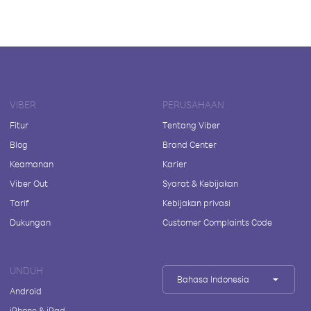
VIBER
PERUSAHAAN
Fitur
Tentang Viber
Blog
Brand Center
Keamanan
Karier
Viber Out
Syarat & Kebijakan
Tarif
Kebijakan privasi
Dukungan
Customer Complaints Code
UNDUH
Bahasa Indonesia
Android
iPhone & iPad