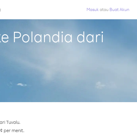
g
Masuk
atau
Buat Akun
 Polandia dari
ri Tuvalu.
 ¢ per menit.