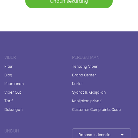
Unduh sekarang
VIBER
PERUSAHAAN
Fitur
Tentang Viber
Blog
Brand Center
Keamanan
Karier
Viber Out
Syarat & Kebijakan
Tarif
Kebijakan privasi
Dukungan
Customer Complaints Code
UNDUH
Bahasa Indonesia