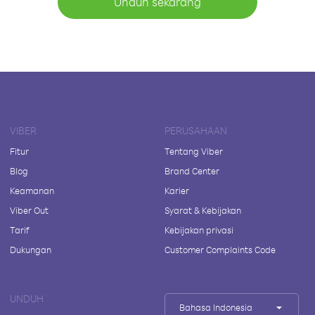
Unduh sekarang
VIBER
PERUSAHAAN
Fitur
Tentang Viber
Blog
Brand Center
Keamanan
Karier
Viber Out
Syarat & Kebijakan
Tarif
Kebijakan privasi
Dukungan
Customer Complaints Code
UNDUH
Bahasa Indonesia