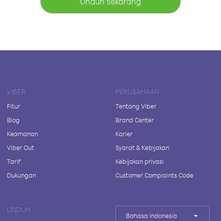
Unduh sekarang
VIBER
PERUSAHAAN
Fitur
Tentang Viber
Blog
Brand Center
Keamanan
Karier
Viber Out
Syarat & Kebijakan
Tarif
Kebijakan privasi
Dukungan
Customer Complaints Code
UNDUH
Bahasa Indonesia