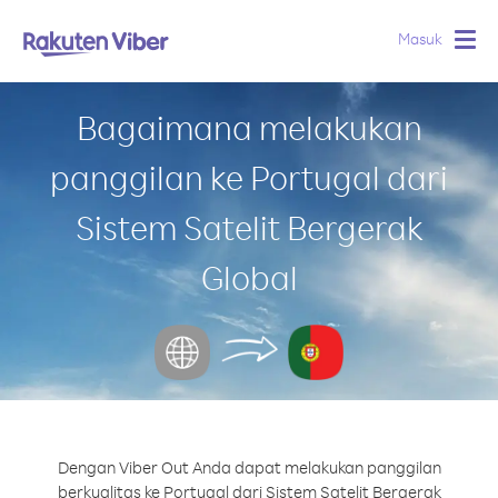
Masuk
Togg
navig
Bagaimana melakukan
panggilan ke Portugal dari
Sistem Satelit Bergerak
Global
Dengan Viber Out Anda dapat melakukan panggilan
berkualitas ke Portugal dari Sistem Satelit Bergerak