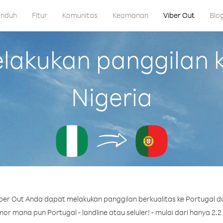
nduh
Fitur
Komunitas
Keamanan
Viber Out
Blo
akukan panggilan ke
Nigeria
er Out Anda dapat melakukan panggilan berkualitas ke Portugal da
r mana pun Portugal - landline atau seluler! - mulai dari hanya 2.2