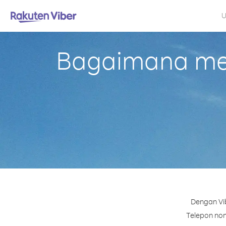
U
Bagaimana mel
Dengan Vib
Telepon nomo