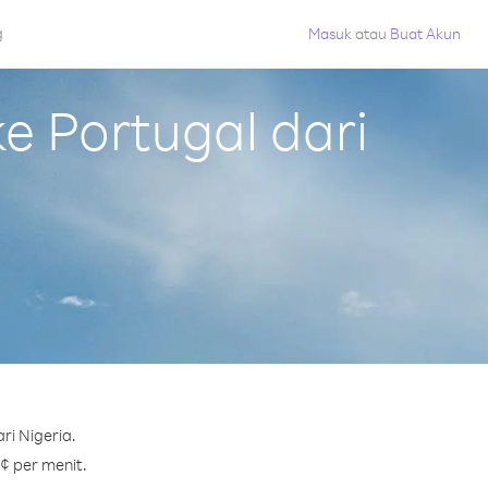
g
Masuk
atau
Buat Akun
 Portugal dari
ri Nigeria.
 ¢ per menit.