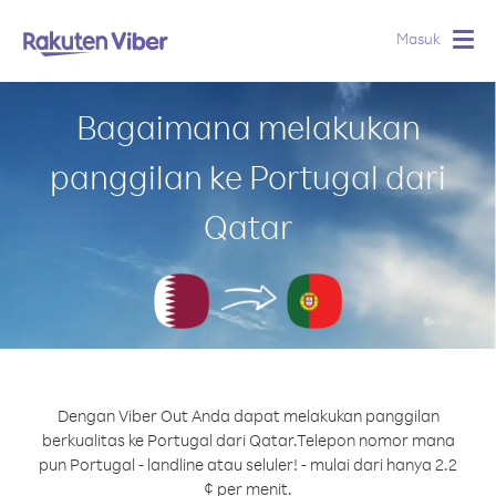
Masuk
Togg
navig
Bagaimana melakukan
panggilan ke Portugal dari
Qatar
Dengan Viber Out Anda dapat melakukan panggilan
berkualitas ke Portugal dari Qatar.
Telepon nomor mana
pun Portugal - landline atau seluler! - mulai dari hanya 2.2
¢ per menit.