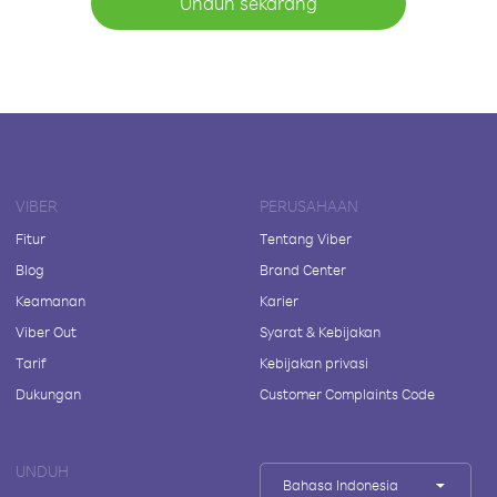
Unduh sekarang
VIBER
PERUSAHAAN
Fitur
Tentang Viber
Blog
Brand Center
Keamanan
Karier
Viber Out
Syarat & Kebijakan
Tarif
Kebijakan privasi
Dukungan
Customer Complaints Code
UNDUH
Bahasa Indonesia