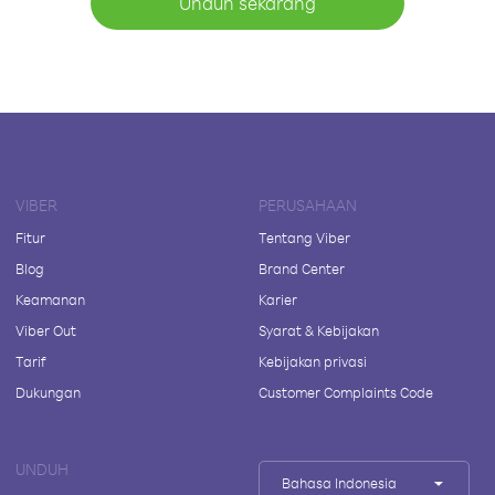
Unduh sekarang
VIBER
PERUSAHAAN
Fitur
Tentang Viber
Blog
Brand Center
Keamanan
Karier
Viber Out
Syarat & Kebijakan
Tarif
Kebijakan privasi
Dukungan
Customer Complaints Code
UNDUH
Bahasa Indonesia