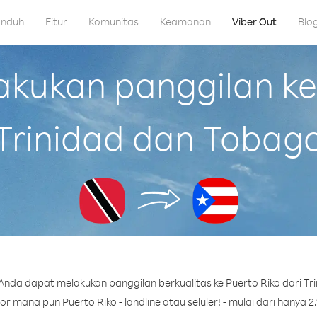
nduh
Fitur
Komunitas
Keamanan
Viber Out
Blo
ukan panggilan ke 
Trinidad dan Tobag
Anda dapat melakukan panggilan berkualitas ke Puerto Riko dari Tr
 mana pun Puerto Riko - landline atau seluler! - mulai dari hanya 2.