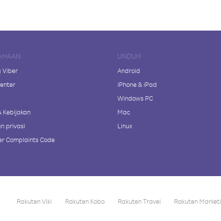
AHAAN
UNDUH
 Viber
Android
enter
iPhone & iPad
Windows PC
& Kebijakan
Mac
n privasi
Linux
r Complaints Code
Rakuten Viki
Rakuten Kobo
Rakuten Travel
Rakuten Market