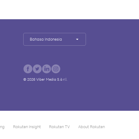
Bahasa Indonesia
©
2026
Viber Media S.à r.l.
ing
Rakuten Insight
Rakuten TV
About Rakuten