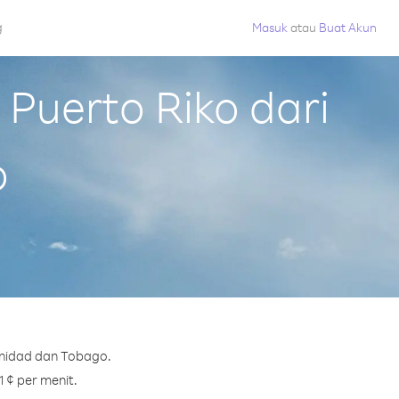
g
Masuk
atau
Buat Akun
Puerto Riko dari
o
inidad dan Tobago.
1 ¢ per menit.