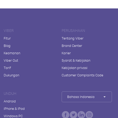
VIBER
PERUSAHAAN
Fitur
Tentang Viber
Blog
Brand Center
Keamanan
Karier
Viber Out
Syarat & Kebijakan
Tarif
Kebijakan privasi
Dukungan
Customer Complaints Code
UNDUH
Bahasa Indonesia
Android
iPhone & iPad
Windows PC