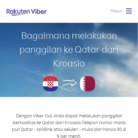
Masuk
Togg
navig
Bagaimana melakukan
panggilan ke Qatar dari
Kroasia
Dengan Viber Out Anda dapat melakukan panggilan
berkualitas ke Qatar dari Kroasia.
Telepon nomor mana
pun Qatar - landline atau seluler! - mulai dari hanya 30.6
¢ per menit.