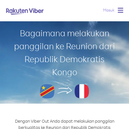
Masuk
Togg
navig
Bagaimana melakukan
panggilan ke Reunion dari
Republik Demokratis
Kongo
Dengan Viber Out Anda dapat melakukan panggilan
berkualitas ke Reunion dari Republik Demokratis