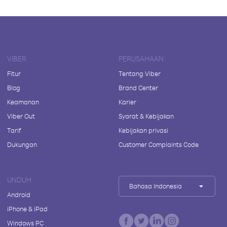
VIBER
PERUSAHAAN
Fitur
Tentang Viber
Blog
Brand Center
Keamanan
Karier
Viber Out
Syarat & Kebijakan
Tarif
Kebijakan privasi
Dukungan
Customer Complaints Code
UNDUH
Bahasa Indonesia
Android
iPhone & iPad
Windows PC