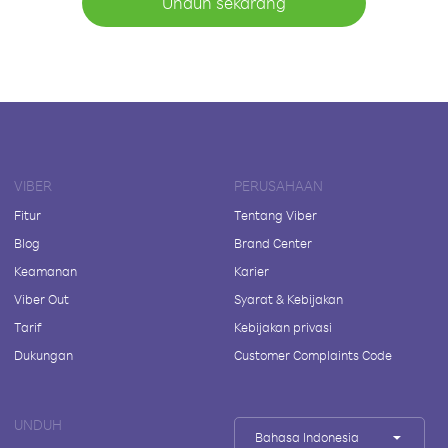
Unduh sekarang
VIBER
PERUSAHAAN
Fitur
Tentang Viber
Blog
Brand Center
Keamanan
Karier
Viber Out
Syarat & Kebijakan
Tarif
Kebijakan privasi
Dukungan
Customer Complaints Code
UNDUH
Bahasa Indonesia