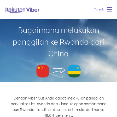
Masuk
Togg
navig
Bagaimana melakukan
panggilan ke Rwanda dari
China
Dengan Viber Out Anda dapat melakukan panggilan
berkualitas ke Rwanda dari China.
Telepon nomor mana
pun Rwanda - landline atau seluler! - mulai dari hanya
49.0 ¢ per menit.