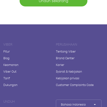
Unduh sekarang
VIBER
PERUSAHAAN
Fitur
Tentang Viber
Blog
Brand Center
Keamanan
Karier
Viber Out
Syarat & Kebijakan
Tarif
Kebijakan privasi
Dukungan
Customer Complaints Code
UNDUH
Bahasa Indonesia