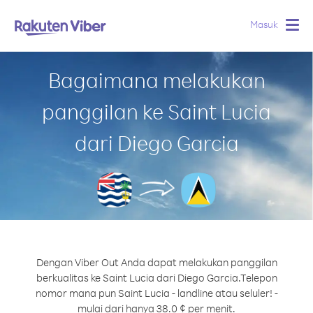
Masuk
Togg
navig
Bagaimana melakukan
panggilan ke Saint Lucia
dari Diego Garcia
Dengan Viber Out Anda dapat melakukan panggilan
berkualitas ke Saint Lucia dari Diego Garcia.
Telepon
nomor mana pun Saint Lucia - landline atau seluler! -
mulai dari hanya 38.0 ¢ per menit.