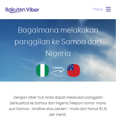
Masuk
Togg
navig
Bagaimana melakukan
panggilan ke Samoa dari
Nigeria
Dengan Viber Out Anda dapat melakukan panggilan
berkualitas ke Samoa dari Nigeria.
Telepon nomor mana
pun Samoa - landline atau seluler! - mulai dari hanya $1.15
per menit.