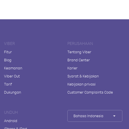
VIBER
PERUSAHAAN
Fitur
Tentang Viber
Blog
Brand Center
Keamanan
Karier
Viber Out
Syarat & Kebijakan
Tarif
Kebijakan privasi
Dukungan
Customer Complaints Code
UNDUH
Bahasa Indonesia
Android
iPhone & iPad