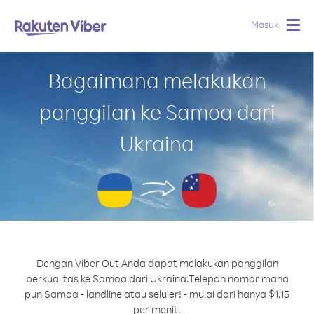
Masuk
Togg
navig
Bagaimana melakukan
panggilan ke Samoa dari
Ukraina
Dengan Viber Out Anda dapat melakukan panggilan
berkualitas ke Samoa dari Ukraina.
Telepon nomor mana
pun Samoa - landline atau seluler! - mulai dari hanya $1.15
per menit.