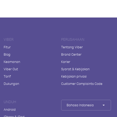
VIBER
PERUSAHAAN
Fitur
Tentang Viber
Blog
Brand Center
Keamanan
Karier
Viber Out
Syarat & Kebijakan
Tarif
Kebijakan privasi
Dukungan
Customer Complaints Code
UNDUH
Bahasa Indonesia
Android
iPhone & iPad