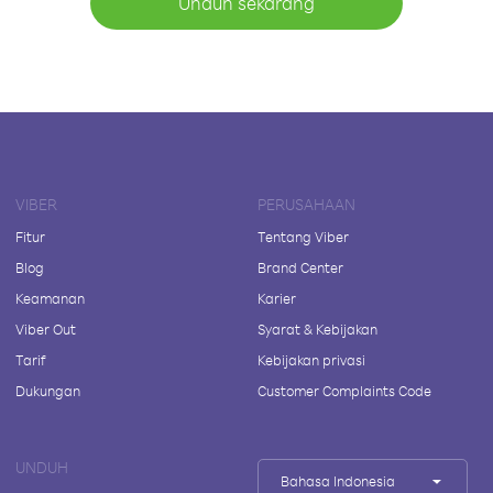
Unduh sekarang
VIBER
PERUSAHAAN
Fitur
Tentang Viber
Blog
Brand Center
Keamanan
Karier
Viber Out
Syarat & Kebijakan
Tarif
Kebijakan privasi
Dukungan
Customer Complaints Code
UNDUH
Bahasa Indonesia