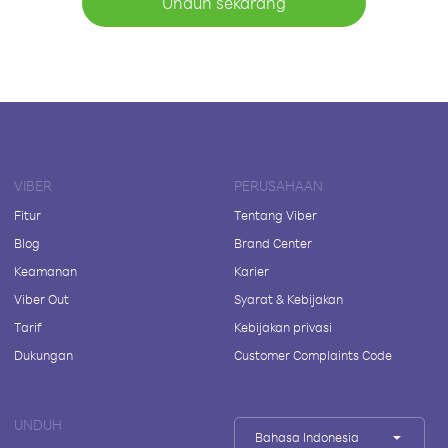
Unduh sekarang
VIBER
PERUSAHAAN
Fitur
Tentang Viber
Blog
Brand Center
Keamanan
Karier
Viber Out
Syarat & Kebijakan
Tarif
Kebijakan privasi
Dukungan
Customer Complaints Code
UNDUH
Bahasa Indonesia