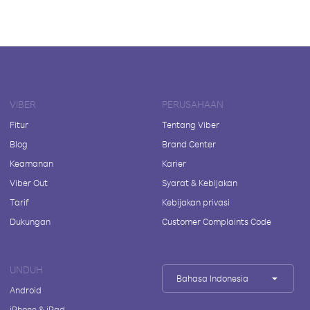
VIBER
PERUSAHAAN
Fitur
Tentang Viber
Blog
Brand Center
Keamanan
Karier
Viber Out
Syarat & Kebijakan
Tarif
Kebijakan privasi
Dukungan
Customer Complaints Code
UNDUH
Bahasa Indonesia
Android
iPhone & iPad