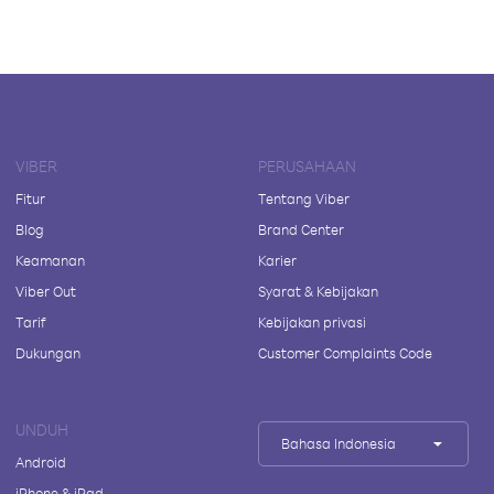
VIBER
PERUSAHAAN
Fitur
Tentang Viber
Blog
Brand Center
Keamanan
Karier
Viber Out
Syarat & Kebijakan
Tarif
Kebijakan privasi
Dukungan
Customer Complaints Code
UNDUH
Bahasa Indonesia
Android
iPhone & iPad