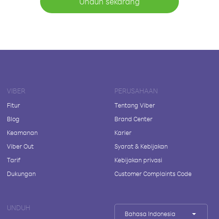
Unduh sekarang
VIBER
PERUSAHAAN
Fitur
Tentang Viber
Blog
Brand Center
Keamanan
Karier
Viber Out
Syarat & Kebijakan
Tarif
Kebijakan privasi
Dukungan
Customer Complaints Code
UNDUH
Bahasa Indonesia