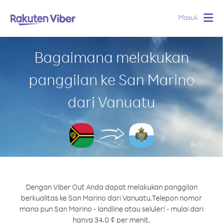
Masuk
Togg
navig
Bagaimana melakukan
panggilan ke San Marino
dari Vanuatu
Dengan Viber Out Anda dapat melakukan panggilan
berkualitas ke San Marino dari Vanuatu.
Telepon nomor
mana pun San Marino - landline atau seluler! - mulai dari
hanya 34.0 ¢ per menit.