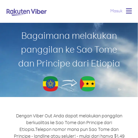
Masuk
Togg
navig
Bagaimana melakukan
panggilan ke Sao Tome
dan Principe dari Etiopia
Dengan Viber Out Anda dapat melakukan panggilan
berkualitas ke Sao Tome dan Principe dari
Etiopia.
Telepon nomor mana pun Sao Tome dan
Principe - landline atau seluler! - mulai dari hanya $1.49