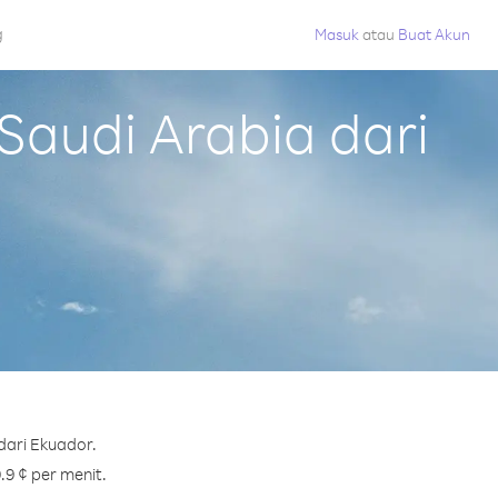
g
Masuk
atau
Buat Akun
audi Arabia dari
dari Ekuador.
.9 ¢ per menit.