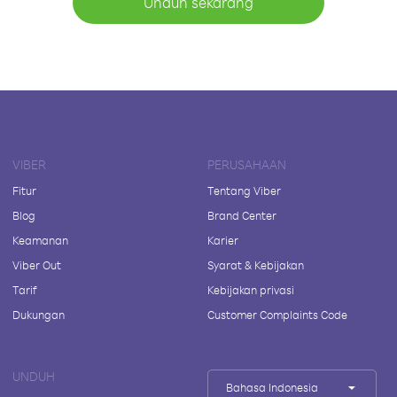
Unduh sekarang
VIBER
PERUSAHAAN
Fitur
Tentang Viber
Blog
Brand Center
Keamanan
Karier
Viber Out
Syarat & Kebijakan
Tarif
Kebijakan privasi
Dukungan
Customer Complaints Code
UNDUH
Bahasa Indonesia