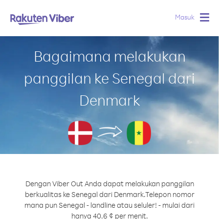
Masuk
Togg
navig
Bagaimana melakukan
panggilan ke Senegal dari
Denmark
Dengan Viber Out Anda dapat melakukan panggilan
berkualitas ke Senegal dari Denmark.
Telepon nomor
mana pun Senegal - landline atau seluler! - mulai dari
hanya 40.6 ¢ per menit.