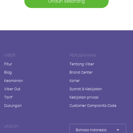
Unduh sekarang
VIBER
PERUSAHAAN
Fitur
Tentang Viber
Blog
Brand Center
Keamanan
Karier
Viber Out
Syarat & Kebijakan
Tarif
Kebijakan privasi
Dukungan
Customer Complaints Code
UNDUH
Bahasa Indonesia