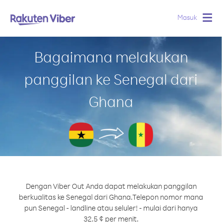
Masuk
Togg
navig
Bagaimana melakukan
panggilan ke Senegal dari
Ghana
Dengan Viber Out Anda dapat melakukan panggilan
berkualitas ke Senegal dari Ghana.
Telepon nomor mana
pun Senegal - landline atau seluler! - mulai dari hanya
32.5 ¢ per menit.