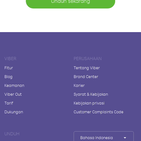
Unduh sekarang
VIBER
PERUSAHAAN
Fitur
Tentang Viber
Blog
Brand Center
Keamanan
Karier
Viber Out
Syarat & Kebijakan
Tarif
Kebijakan privasi
Dukungan
Customer Complaints Code
UNDUH
Bahasa Indonesia