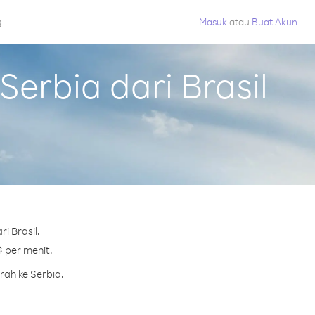
g
Masuk
atau
Buat Akun
erbia dari Brasil
i Brasil.
¢ per menit.
rah ke Serbia.