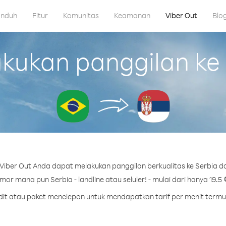
nduh
Fitur
Komunitas
Keamanan
Viber Out
Blo
kan panggilan ke S
iber Out Anda dapat melakukan panggilan berkualitas ke Serbia dar
or mana pun Serbia - landline atau seluler! - mulai dari hanya 19.5 
edit atau paket menelepon untuk mendapatkan tarif per menit termu