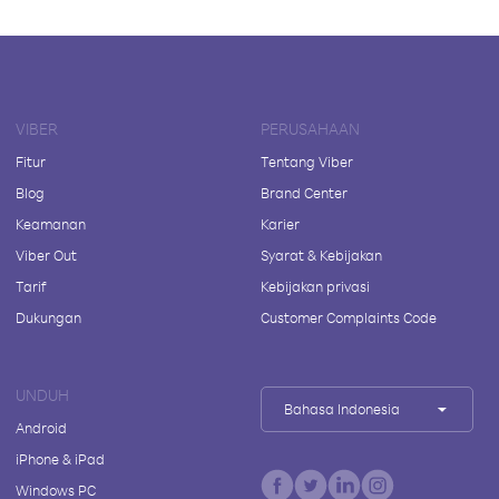
VIBER
PERUSAHAAN
Fitur
Tentang Viber
Blog
Brand Center
Keamanan
Karier
Viber Out
Syarat & Kebijakan
Tarif
Kebijakan privasi
Dukungan
Customer Complaints Code
UNDUH
Bahasa Indonesia
Android
iPhone & iPad
Windows PC