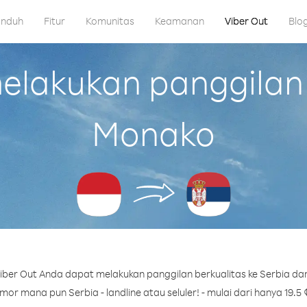
nduh
Fitur
Komunitas
Keamanan
Viber Out
Blo
lakukan panggilan k
Monako
ber Out Anda dapat melakukan panggilan berkualitas ke Serbia da
or mana pun Serbia - landline atau seluler! - mulai dari hanya 19.5 