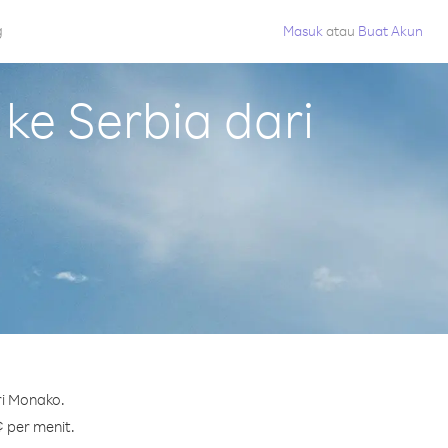
g
Masuk
atau
Buat Akun
e Serbia dari
ri Monako.
¢ per menit.