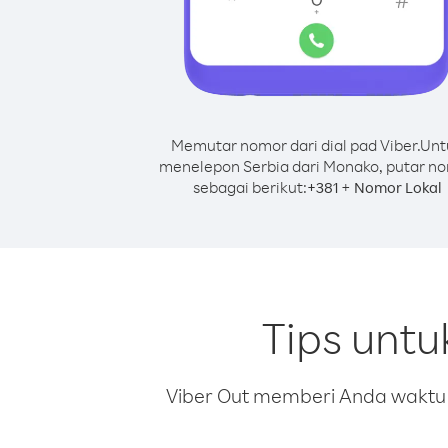
Memutar nomor dari dial pad Viber.
Unt
menelepon Serbia dari Monako, putar n
sebagai berikut:
+
+
381
Nomor Lokal
Tips unt
Viber Out memberi Anda waktu m